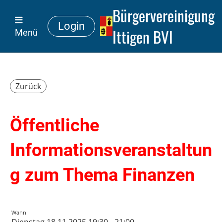
Bürgervereinigung
Login
Ittigen BVI
Menü
Zurück
Öffentliche
Informationsveranstaltun
g zum Thema Finanzen
Wann