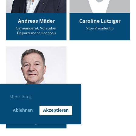
Andreas Mäder
Caroline Lutziger
Gemeinderat, Vorsteher
Vize-Präsidentin
Departement Hochbau
Mehr Infos
Ablehnen
Akzeptieren
Daniel Mathys
Mitglied