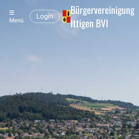
Bürgervereinigung
Login
Ittigen BVI
Menü