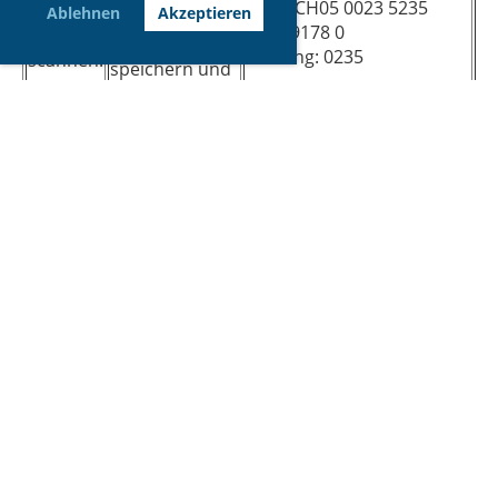
IBAN: CH05 0023 5235
TWINT
Ablehnen
Akzeptieren
oder ganz
9519 9178 0
App
einfach
Clearing: 0235
scannen.
speichern und
in der App
UBS Switzerland AG,
hochladen.
Bubenbergplatz 3
3011 Bern
Samstag 22.08.2026
Ausflug
13:00 - 18:00