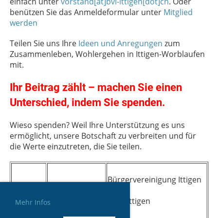
einfach unter
vorstand[at]bvi-ittigen[dot]ch
. Oder
benützen Sie das Anmeldeformular unter
Mitglied
werden
Teilen Sie uns Ihre
Ideen und Anregungen
zum
Zusammenleben, Wohlergehen in Ittigen-Worblaufen
mit.
Ihr Beitrag zählt – machen Sie einen
Unterschied, indem Sie spenden.
Wieso spenden? Weil Ihre Unterstützung es uns
ermöglicht, unsere Botschaft zu verbreiten und für
die Werte einzutreten, die Sie teilen.
Bürgervereinigung Ittigen
BVI
QR-Code mit
3063 Ittigen
QR-Code
Mehr Infos
der E-Banking
mit der
App scannen