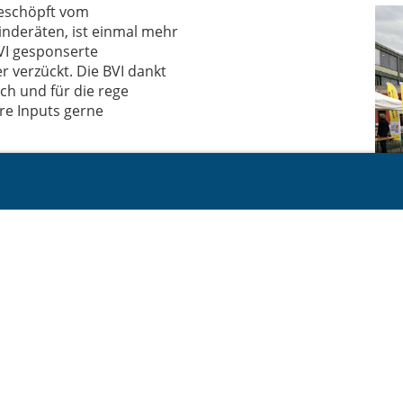
geschöpft vom
deräten, ist einmal mehr
VI gesponserte
r verzückt. Die BVI dankt
ch und für die rege
re Inputs gerne
© Bürgervereinigung Ittigen BVI
Erstellt mit ClubDesk Vereinssoftware