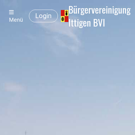
Bürgervereinigung
Login
Ittigen BVI
Menü