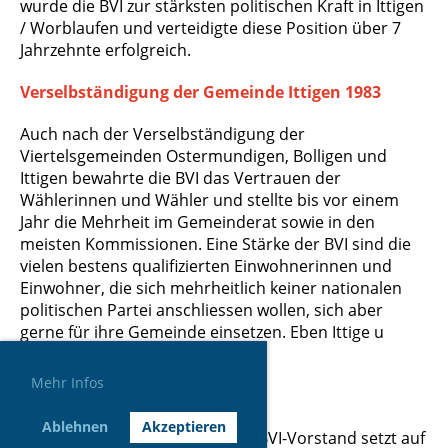
wurde die BVI zur stärksten politischen Kraft in Ittigen
/ Worblaufen und verteidigte diese Position über 7
Jahrzehnte erfolgreich.
Verselbständigung der Gemeinde Ittigen 1983
Auch nach der Verselbständigung der
Viertelsgemeinden Ostermundigen, Bolligen und
Ittigen bewahrte die BVI das Vertrauen der
Wählerinnen und Wähler und stellte bis vor einem
Jahr die Mehrheit im Gemeinderat sowie in den
meisten Kommissionen. Eine Stärke der BVI sind die
vielen bestens qualifizierten Einwohnerinnen und
Einwohner, die sich mehrheitlich keiner nationalen
politischen Partei anschliessen wollen, sich aber
gerne für ihre Gemeinde einsetzen. Eben Ittige u
Worbloufe z’lieb!
Mehr Infos
Die BVI aktuell
Ablehnen
Akzeptieren
Der im Frühjahr gewählte neue BVI-Vorstand setzt auf