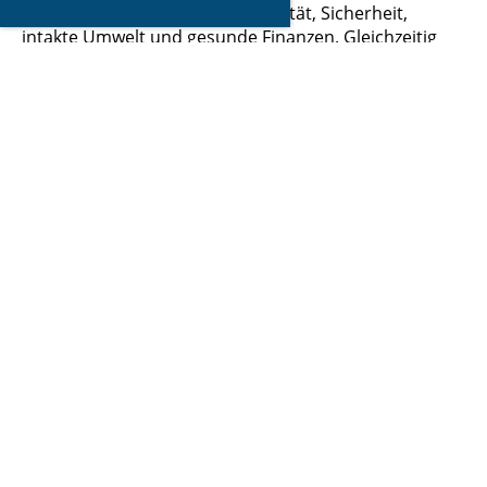
bewährte Werte wie Lebensqualität, Sicherheit,
intakte Umwelt und gesunde Finanzen. Gleichzeitig
geht es ihm auch darum, in die Zukunft zu schauen,
um das Ittigen-Worblaufen von morgen zu gestalten.
Auch dabei baut die BVI auf die Ideen und Initiativen
ihrer Mitglieder: Ittige u Worbloufe z’lieb für
erfolgreiche Sachpolitik in der Gemeinde.